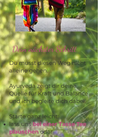
Dein nächster Schritt
Du musst diesen Weg nicht
alleine gehen.
Ayurveda zeigt dir deine
Quelle für Kraft und Balance –
und ich begleite dich dabei.
Starte ganz leicht:
lass uns
bei einer Tasse Tee
plauschen
oder