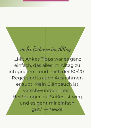
mehr Balance im Alltag
„„Mit Ankes Tipps war es ganz
einfach, das alles im Alltag zu
integrieren – und nach der 80/20-
Regel sind ja auch Ausnahmen
erlaubt. Mein Blähbauch ist
verschwunden, mein
Heißhunger auf Süßes ist weg
und es geht mir einfach
gut.“
—
Heike