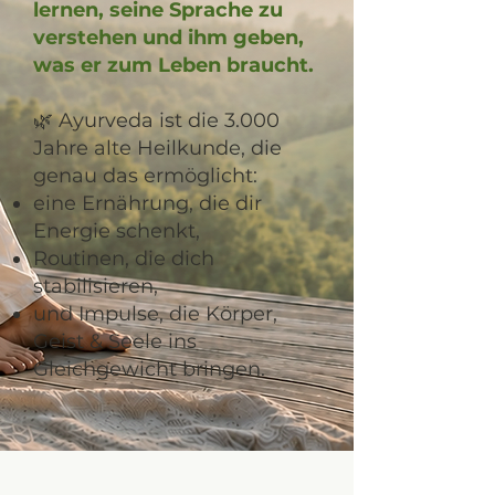
lernen, seine Sprache zu
verstehen und ihm geben,
was er zum Leben braucht.
🌿 Ayurveda ist die 3.000
Jahre alte Heilkunde, die
genau das ermöglicht:
eine Ernährung, die dir
Energie schenkt,
Routinen, die dich
stabilisieren,
und Impulse, die Körper,
Geist & Seele ins
Gleichgewicht bringen.