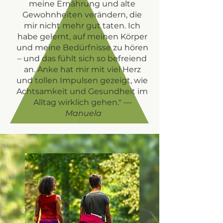
meine Ernährung und alte
Gewohnheiten verändern, die
mir nicht mehr gut taten. Ich
habe gelernt, auf meinen Körper
und meine Bedürfnisse zu hören
– und das fühlt sich so befreiend
an. Anke hat mir mit viel Herz
und tollen Impulsen gezeigt, wie
Achtsamkeit und Gesundheit im
Alltag wirklich gehen."
—
Manuela