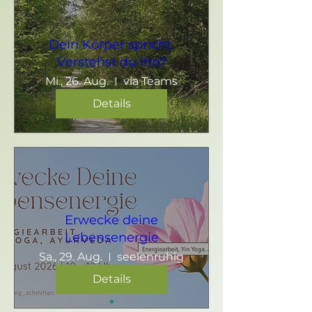
Dein Körper spricht.
Verstehst du ihn?
Mi., 26. Aug.
via Teams
Details
Erwecke deine
Lebensenergie
Sa., 29. Aug.
seelenruhig
Details