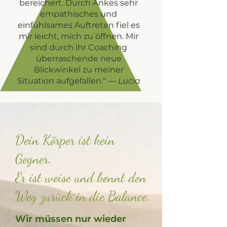
bereichert. Durch Ankes sehr
empathisches und
einfühlsames Auftreten fiel es
mir leicht, mich zu öffnen. Mir
sind durch ihr Coaching
überraschende neue
Blickwinkel zu meiner
Situation aufgefallen.“
—
Lucia
Dein Körper ist kein
Gegner.
Er ist weise und kennt den
Weg zurück in die Balance.
Wir müssen nur wieder