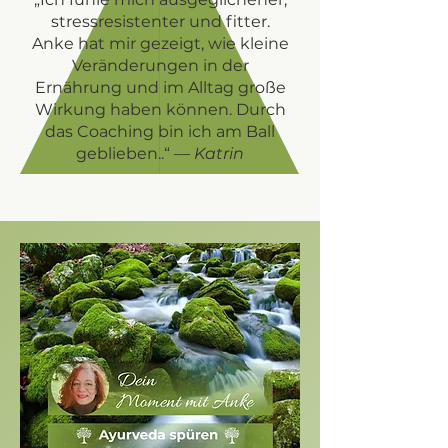
stressresistenter und fitter.
Anke hat mir gezeigt, wie kleine
Veränderungen in der
Ernährung und im Alltag große
Wirkung haben können. Durch
das Coaching bin ich am Ball
geblieben..“ —
Katrin