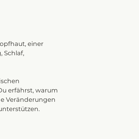
fhaut, einer 
 Schlaf, 
ischen 
Du erfährst, warum 
ine Veränderungen 
nterstützen.