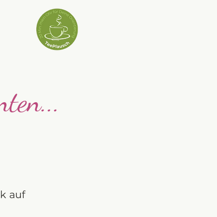
ten...
k auf