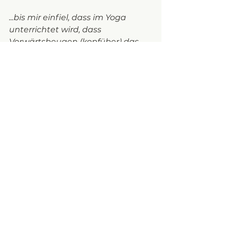
...bis mir einfiel, dass im Yoga 
unterrichtet wird, dass 
Vorwärtsbeugen (kopfüber) das 
Nervensystem entlasten. 
Ich hatte mich in dem Moment 
dafür entschieden, ganz da zu 
sein - im Hier und Jetzt - und habe 
dadurch mein hinter dem 
blanken Nervensystem 
verborgenes Halbwissen mit der 
aktuellen Situation im Außen und 
im Innen verbunden. Und von da 
an - was soll ich sagen? - flutschte 
es. 
Ich habe mich und meine Familie 