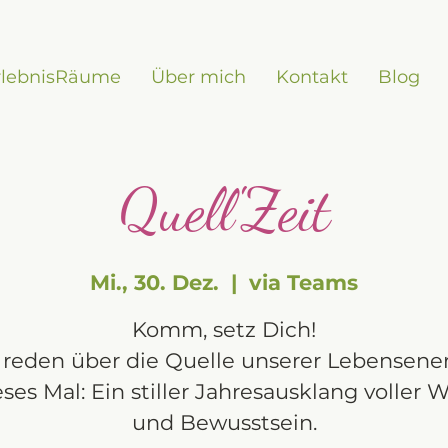
rlebnisRäume
Über mich
Kontakt
Blog
Quell'Zeit
Mi., 30. Dez.
  |  
via Teams
Komm, setz Dich!
 reden über die Quelle unserer Lebensener
eses Mal: Ein stiller Jahresausklang voller
und Bewusstsein.