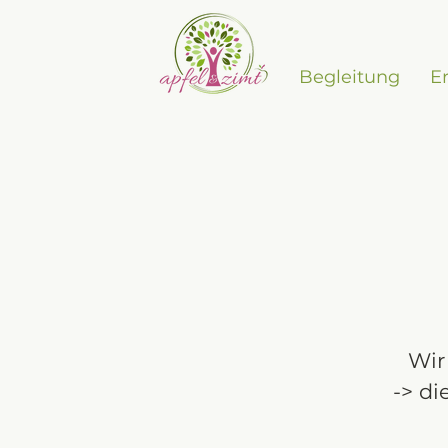
Begleitung
E
Wir
-> di