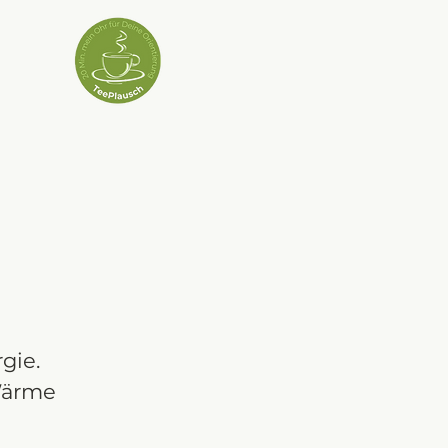
gie.
 Wärme