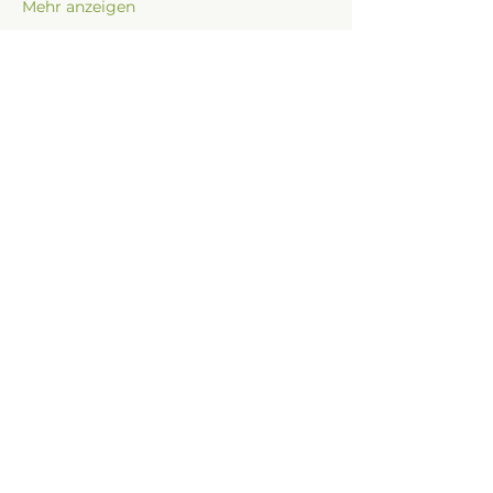
Mehr anzeigen
Tickets
Tickettyp
Quell'Zeit
Preis
9,00 €
Anzahl
Gesamt
0,00 €
Zur Kasse