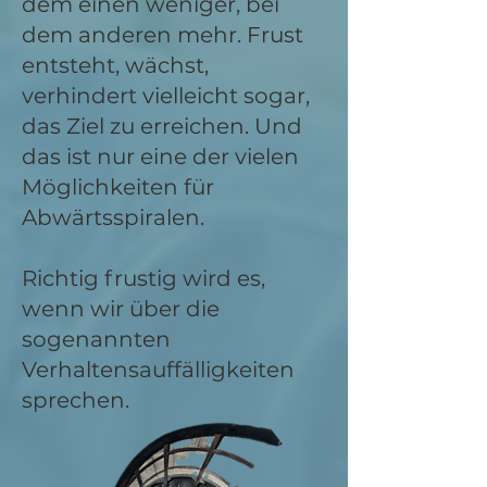
dem einen weniger, bei
dem anderen mehr. Frust
entsteht, wächst,
verhindert vielleicht sogar,
das Ziel zu erreichen. Und
das ist nur eine der vielen
Möglichkeiten für
Abwärtsspiralen.
Richtig frustig wird es,
wenn wir über die
sogenannten
Verhaltensauffälligkeiten
sprechen.