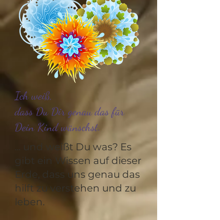
Ich weiß,
dass Du Dir genau das für
Dein Kind wünschst.
... und weißt Du was? Es
gibt ein Wissen auf dieser
Erde, dass uns genau das
hilft zu verstehen und zu
leben.