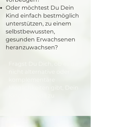
Oder möchtest Du Dein
Kind einfach bestmöglich
unterstützen, zu einem
selbstbewussten,
gesunden Erwachsenen
heranzuwachsen?
Fragst Du Dich, ob es da
nicht alternative oder
komplementäre
Möglichkeiten gibt, Dein
Kind liebevoll zu
untertützen?