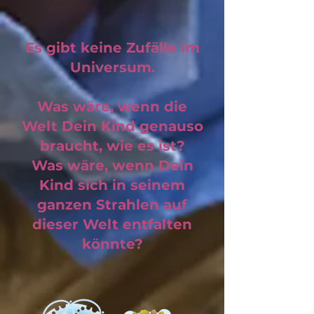
Es gibt keine Zufälle im
Universum.
Was wäre, wenn die
Welt Dein Kind genauso
braucht, wie es ist?
Was wäre, wenn Dein
Kind sich in seinem
ganzen Strahlen auf
dieser Welt entfalten
könnte?