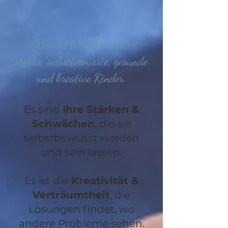
Unsere Welt braucht
starke, selbstbewusste, gesunde
und kreative Kinder.
Es sind
ihre
Stärken &
Schwächen
, die sie
selbstbewusst werden
und sein lassen.
Es ist die
Kreativität &
Verträumtheit
, die
Lösungen findet, wo
andere Probleme sehen.