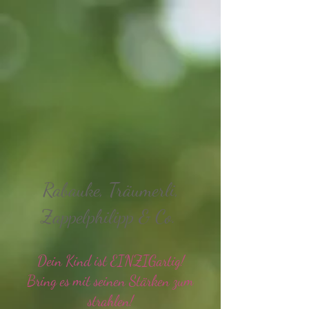
Rabauke, Träumerli,
Zappelphilipp & Co.
Dein Kind ist EINZIGartig!
Bring es mit seinen Stärken zum
strahlen!