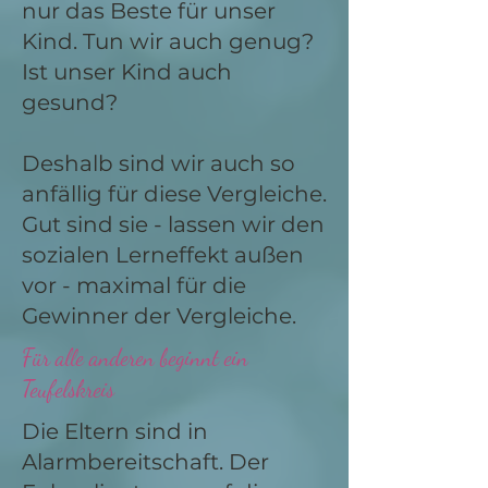
nur das Beste für unser
Kind. Tun wir auch genug?
Ist unser Kind auch
gesund?
Deshalb sind wir auch so
anfällig für diese Vergleiche.
Gut sind sie - lassen wir den
sozialen Lerneffekt außen
vor - maximal für die
Gewinner der Vergleiche.
Für alle anderen beginnt ein
Teufelskreis
Die Eltern sind in
Alarmbereitschaft. Der