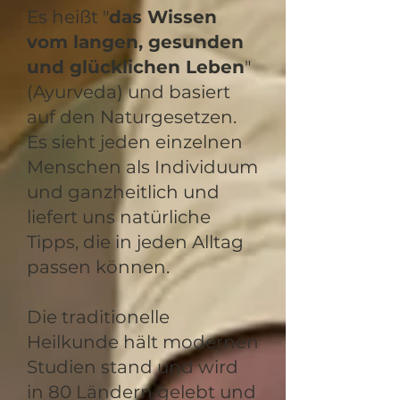
Es heißt "
das Wissen
vom langen, gesunden
und glücklichen Leben
"
(Ayurveda) und basiert
auf den Naturgesetzen.
Es sieht jeden einzelnen
Menschen als Individuum
und ganzheitlich und
liefert uns natürliche
Tipps, die in jeden Alltag
passen können.
Die traditionelle
Heilkunde hält modernen
Studien stand und wird
in 80 Ländern gelebt und