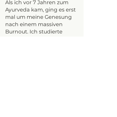
Als ich vor 7 Jahren zum
Ayurveda kam, ging es erst
mal um meine Genesung
nach einem massiven
Burnout. Ich studierte
dieses Wissen, um selbst
gesund zu werden. Erst
später und ganz langsam
fing ich an, auch für meine
Kinder darauf zurück zu
greifen... ich konnte
manchmal gar nicht
glauben, wie viel mit diesen
einfachen, natürlichen und
liebevollen Empfehlungen
möglich war.