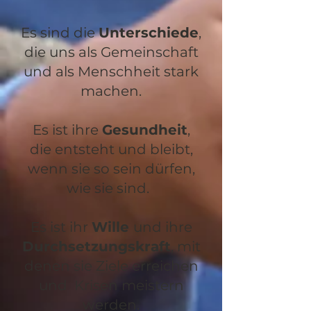
Es sind die
Unterschiede
,
die uns als Gemeinschaft
und als Menschheit stark
machen.
Es ist ihre
Gesundheit
,
die entsteht und bleibt,
wenn sie so sein dürfen,
wie sie sind.
Es ist ihr
Wille
und ihre
Durchsetzungskraft
, mit
denen sie Ziele erreichen
und Krisen meistern
werden.