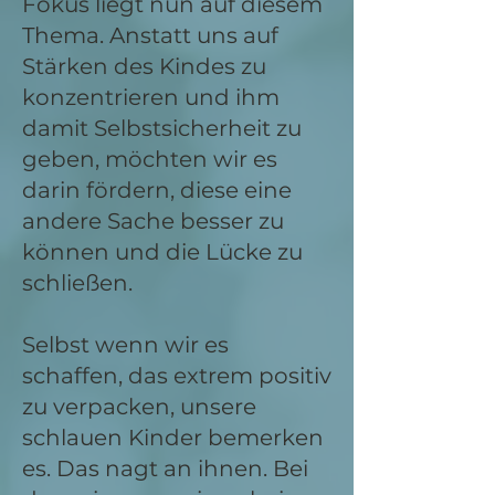
Fokus liegt nun auf diesem
Thema. Anstatt uns auf
Stärken des Kindes zu
konzentrieren und ihm
damit Selbstsicherheit zu
geben, möchten wir es
darin fördern, diese eine
andere Sache besser zu
können und die Lücke zu
schließen.
Selbst wenn wir es
schaffen, das extrem positiv
zu verpacken, unsere
schlauen Kinder bemerken
es. Das nagt an ihnen. Bei