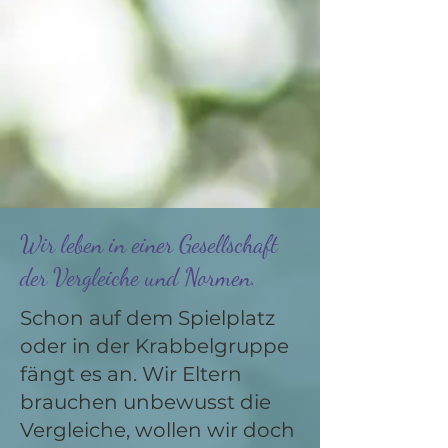
Wir leben in einer Gesellschaft
der Vergleiche und Normen.
Schon auf dem Spielplatz
oder in der Krabbelgruppe
fängt es an. Wir Eltern
brauchen unbewusst die
Vergleiche, wollen wir doch